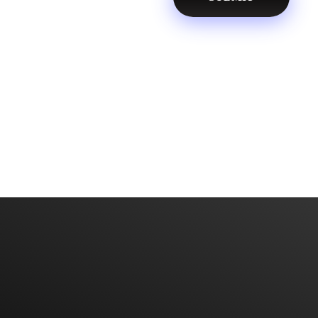
Diyarbakır Web Tasarım
DİYARBAKIR WEB TASARIM
Bize Mail'inizi Bırakın
BIZE ULAŞIN