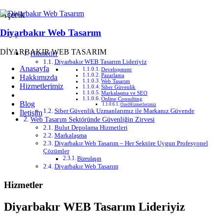
İçerik
Diyarbakır Web Tasarım
DİYARBAKIR WEB TASARIM
Hizmetler
Diyarbakır WEB Tasarım Lideriyiz
Anasayfa
Development
Pazarlama
Hakkımızda
Web Tasarım
Hizmetlerimiz
Siber Güvenlik
Markalaşma ve SEO
Online Consulting
Blog
ÖzelHizmetlerimiz
Siber Güvenlik Uzmanlarımız ile Markanız Güvende
İletişim
Web Tasarım Sektöründe Güvenliğin Zirvesi
Bulut Depolama Hizmetleri
Markalaşma
Diyarbakır Web Tasarım – Her Sektöre Uygun Profesyonel
Çözümler
Bizeulaşın
Diyarbakır Web Tasarım
Hizmetler
Diyarbakır WEB Tasarım Lideriyiz