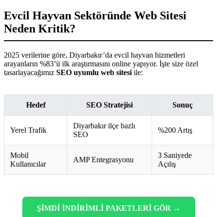
Evcil Hayvan Sektöründe Web Sitesi
Neden Kritik?
2025 verilerine göre, Diyarbakır’da evcil hayvan hizmetleri
arayanların %83’ü ilk araştırmasını online yapıyor. İşte size özel
tasarlayacağımız
SEO uyumlu web sitesi
ile:
Hedef
SEO Stratejisi
Sonuç
Diyarbakır ilçe bazlı
Yerel Trafik
%200 Artış
SEO
Mobil
3 Saniyede
AMP Entegrasyonu
Kullanıcılar
Açılış
ŞİMDİ İNDİRİMLİ PAKETLERİ GÖR →