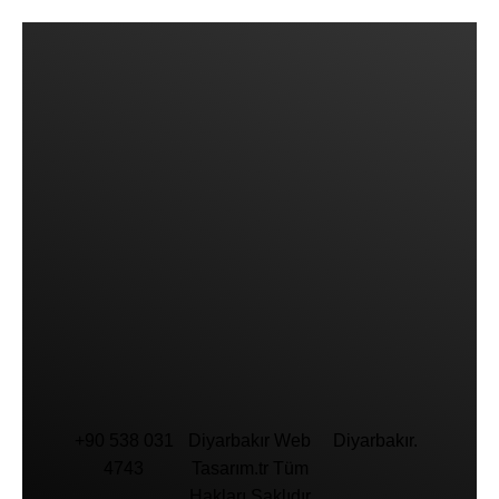
Bize Mail'inizi Bırakın
BIZE ULAŞIN
+90 538 031
Diyarbakır Web
Diyarbakır.
4743
Tasarım.tr Tüm
Hakları Saklıdır