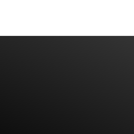
Diyarbakır Web Tasarım
DİYARBAKIR WEB TASARIM
Bize Mail'inizi Bırakın
BIZE ULAŞIN