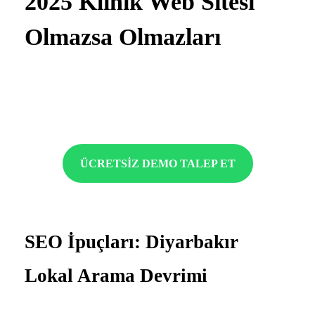
2025 Klinik Web Sitesi
Olmazsa Olmazları
1.
Akıllı Randavu Sistemleri:
Hasta yönetim panelli
entegrasyon…
ÜCRETSİZ DEMO TALEP ET
SEO İpuçları: Diyarbakır
Lokal Arama Devrimi
“Diyarbakır estetik klinik web tasarım” long-tail anahtar