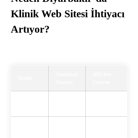
Klinik Web Sitesi İhtiyacı
Artıyor?
2025 verilerine göre sağlık hizmeti arayanların
78%’i
ilk
filtreyi web siteleri üzerinden yapıyor…
Geleneksel
2025 Pro
Özellik
Tasarım
Tasarım
Mobil
✅ Tam
⭕ Kısmi
Uyumluluk
Optimize
SEO
🚀 3X
🔍 Temel
Performansı
Hızlandırılmış