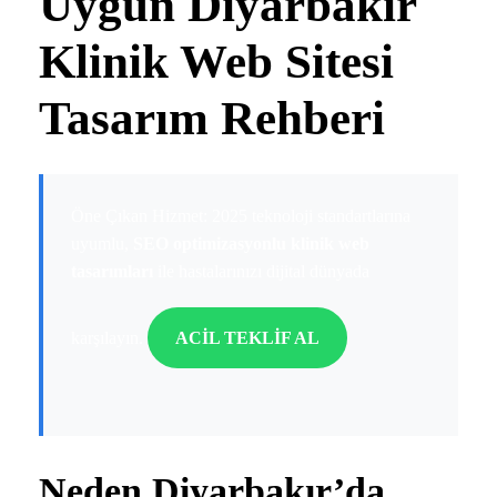
Uygun Diyarbakır
Klinik Web Sitesi
Tasarım Rehberi
Öne Çıkan Hizmet: 2025 teknoloji standartlarına
uyumlu,
SEO optimizasyonlu klinik web
tasarımları
ile hastalarınızı dijital dünyada
karşılayın.
ACİL TEKLİF AL
Neden Diyarbakır’da