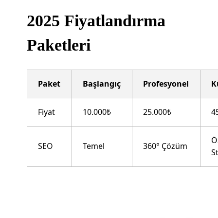
2025 Fiyatlandırma
Paketleri
Paket
Başlangıç
Profesyonel
K
Fiyat
10.000₺
25.000₺
4
Ö
SEO
Temel
360° Çözüm
St
“`