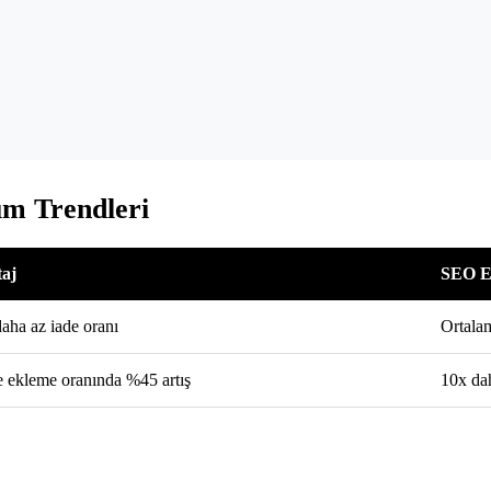
ım Trendleri
aj
SEO Et
aha az iade oranı
Ortalam
e ekleme oranında %45 artış
10x dah