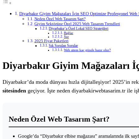
Diyarbakır Giyim Mağazaları İçin SEO Optimize Profesyonel Web S
Neden Özel Web Tasarım Şart?
Giyim Sektörüne Özel 2025 Web Tasarım Trendleri
Diyarbakır’a Özel Lokal SEO Stratejileri
Bağlar
Sur
2025 Fiyat Paketleri
Sık Sorulan Sorular
Web sitem kaç günde hazır olur?
Diyarbakır Giyim Mağazaları İç
Diyarbakır’da moda dünyası hızla dijitalleşiyor! 2025’in re
sitesinden
geçiyor. İşte neden diyarbakirwebtasarim.tr ile işb
Neden Özel Web Tasarım Şart?
Google’da “Diyarbakır elbise mağazası” aramalarında ilk sayf