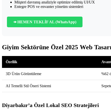
Müşteri davranış analiziyle optimize edilmiş UI/UX
Entegre POS ve envanter yönetim sistemleri
↠ HEMEN TEKLİF AL (WhatsApp)
Giyim Sektörüne Özel 2025 Web Tasar
Özellik
Avant
3D Ürün Görüntüleme
%62 d
AI Temelli Stil Öneri Sistemi
Sepet
Diyarbakır’a Özel Lokal SEO Stratejileri