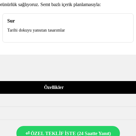
ünürlük sağlıyoruz. Semt bazlı içerik planlamasıyla:
Sur
Tarihi dokuyu yansıtan tasarımlar
Özellikler
⏎ ÖZEL TEKLİF İSTE (24 Saatte Yanıt)