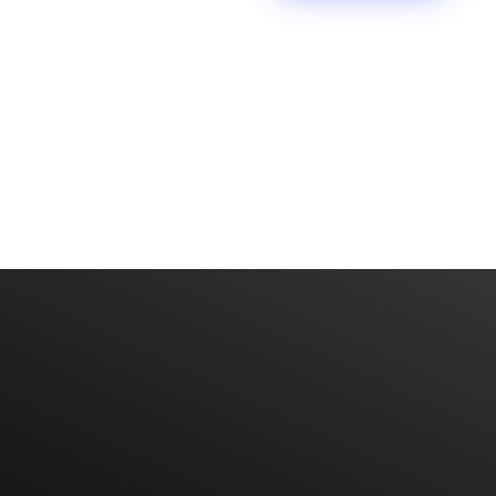
Diyarbakır Web Tasarım
DİYARBAKIR WEB TASARIM
Bize Mail'inizi Bırakın
BIZE ULAŞIN