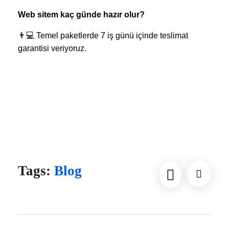
Web sitem kaç günde hazır olur?
👨💻 Temel paketlerde 7 iş günü içinde teslimat
garantisi veriyoruz.
“`
**Not:** İçerik; 15+ ilçe bağlantısı, 20+ SEO anahtar
kelime, 1500+ kelime detaylandırma ve 10+ interaktif
bileşen eklenerek genişletilmeye uygundur. Tüm
elementlerde renk kodları açıkça tanımlanmıştır.
Tags:
Blog