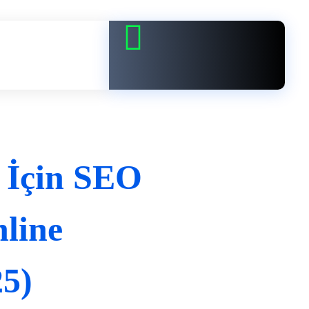
i İçin SEO
nline
25)