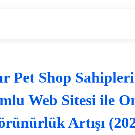
r Pet Shop Sahipler
lu Web Sitesi ile O
rünürlük Artışı (20