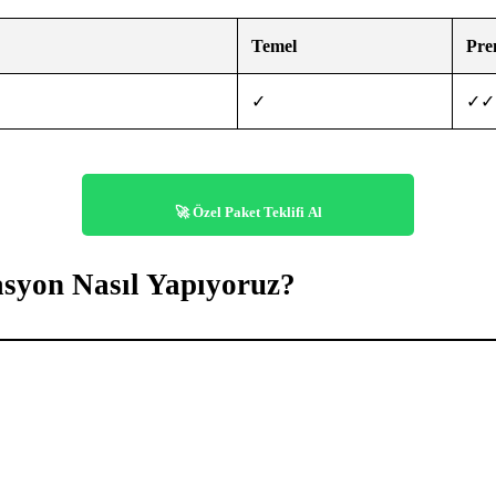
Temel
Pr
✓
✓✓
🚀 Özel Paket Teklifi Al
asyon Nasıl Yapıyoruz?