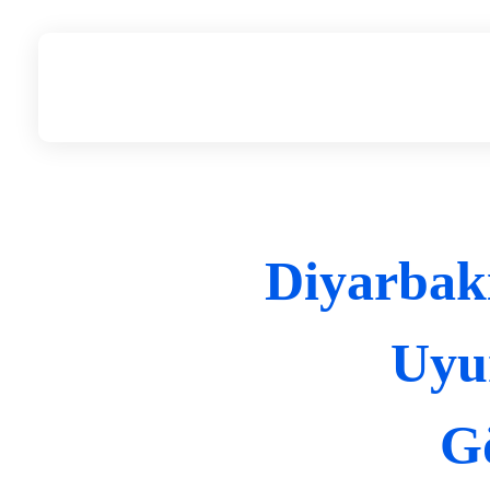
Diyarbakır Web Tasarım
DİYARBAKIR WEB TASARIM
Diyarbakı
Uyum
Gö