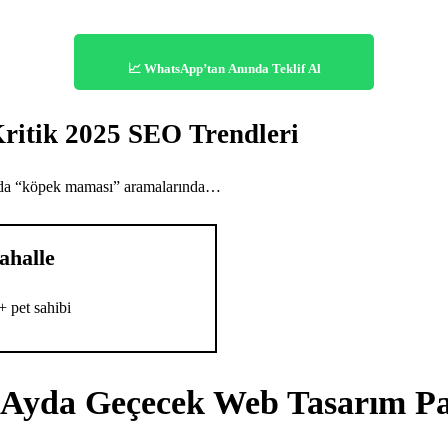
📈 WhatsApp’tan Anında Teklif Al
Kritik 2025 SEO Trendleri
da “köpek maması” aramalarında…
ahalle
+ pet sahibi
6 Ayda Geçecek Web Tasarım Pa