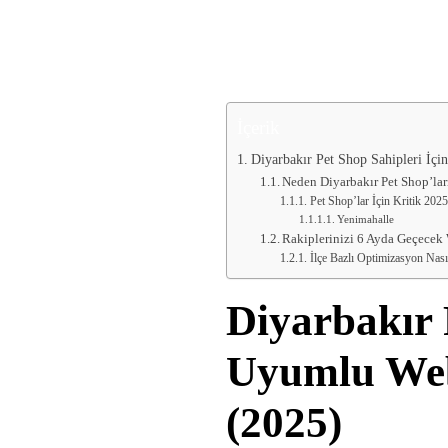
“`html
İçerik
Diyarbakır Pet Shop Sahipleri İçi
Neden Diyarbakır Pet Shop’ları
Pet Shop’lar İçin Kritik 202
Yenimahalle
Rakiplerinizi 6 Ayda Geçecek
İlçe Bazlı Optimizasyon Nas
Diyarbakır 
Uyumlu Web 
(2025)