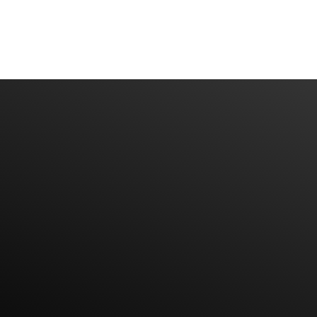
Diyarbakır Web Tasarım
DİYARBAKIR WEB TASARIM
Bize Mail'inizi Bırakın
BIZE ULAŞIN