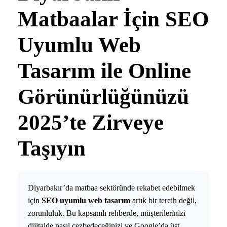
Matbaalar İçin SEO
Uyumlu Web
Tasarım ile Online
Görünürlüğünüzü
2025’te Zirveye
Taşıyın
Diyarbakır’da matbaa sektöründe rekabet edebilmek
için
SEO uyumlu web tasarım
artık bir tercih değil,
zorunluluk. Bu kapsamlı rehberde, müşterilerinizi
dijitalde nasıl cezbedeceğinizi ve Google’da üst