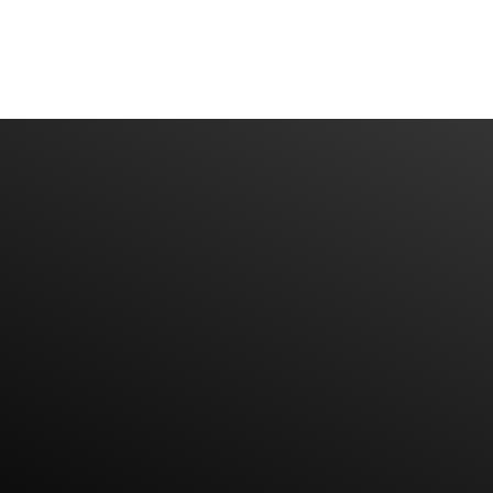
Diyarbakır Web Tasarım
DİYARBAKIR WEB TASARIM
Bize Mail'inizi Bırakın
BIZE ULAŞIN