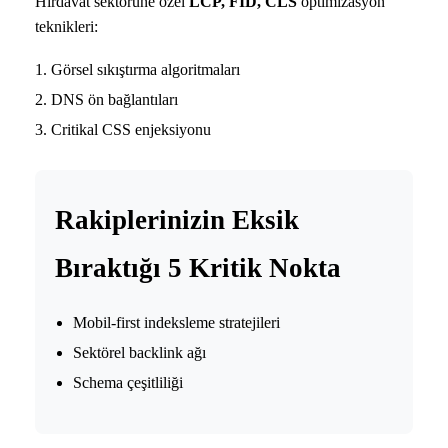
Hırdavat sektörüne özel
LCP, FID, CLS
optimizasyon
teknikleri:
Görsel sıkıştırma algoritmaları
DNS ön bağlantıları
Critikal CSS enjeksiyonu
Rakiplerinizin Eksik
Bıraktığı 5 Kritik Nokta
Mobil-first indeksleme stratejileri
Sektörel backlink ağı
Schema çeşitliliği